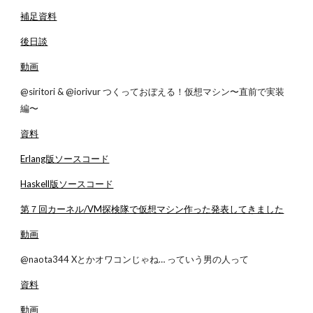
補足資料
後日談
動画
@siritori & @iorivur つくっておぼえる！仮想マシン〜直前で実装
編〜
資料
Erlang版ソースコード
Haskell版ソースコード
第７回カーネル/VM探検隊で仮想マシン作った発表してきました
動画
@naota344 Xとかオワコンじゃね… っていう男の人って
資料
動画