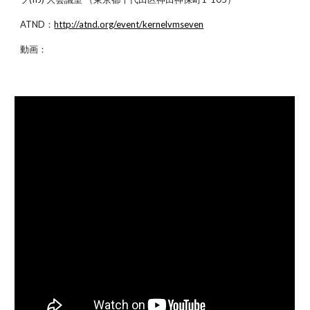
ATND：
http://atnd.org/event/kernelvmseven
動画：