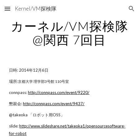
Kernel/VM探検隊
Skip to main content
Skip to navigation
カーネル/VM探検隊
@関西 7回目
日時: 2014年12月6日
場所:
京都大学 理学部3号館 110号室
connpass:
http://connpass.com/event/9220/
懇親会: 
http://connpass.com/event/9437/
@takeoka 「ロボット用OSS」
slide: 
http://www.slideshare.net/takeoka1/opensourcesoftware-
for-robot