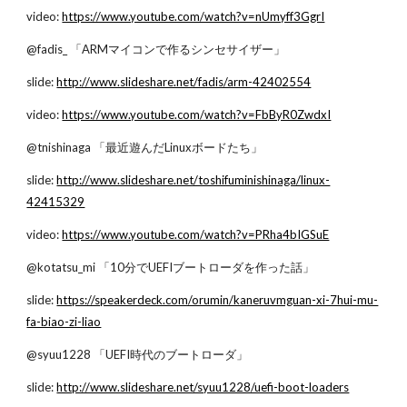
video: 
https://www.youtube.com/watch?v=nUmyff3GgrI
@fadis_ 「ARMマイコンで作るシンセサイザー」
slide: 
http://www.slideshare.net/fadis/arm-42402554
video: 
https://www.youtube.com/watch?v=FbByR0ZwdxI
@tnishinaga 「最近遊んだLinuxボードたち」
slide: 
http://www.slideshare.net/toshifuminishinaga/linux-
42415329
video: 
https://www.youtube.com/watch?v=PRha4bIGSuE
@kotatsu_mi 「10分でUEFIブートローダを作った話」
slide: 
https://speakerdeck.com/orumin/kaneruvmguan-xi-7hui-mu-
fa-biao-zi-liao
@syuu1228 「UEFI時代のブートローダ」
slide: 
http://www.slideshare.net/syuu1228/uefi-boot-loaders